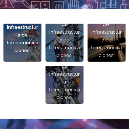
propiedad
de propiedad
torres para la
privada para
privada para
instalación
la instalación
la instalación
de
de
de
infraestructur
infraestructur
infraestructur
a de
a de
a de
telecomunica
I. Aviso de
telecomunica
telecomunica
ciones.
mantenimient
ciones.
ciones.
o y reparación
de
infraestructur
a
telecomunica
ciones.