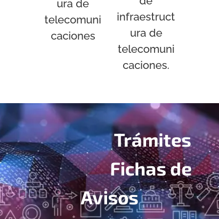
de
ura de
infraestruct
telecomuni
ura de
caciones
telecomuni
caciones.
Trámites
Fichas de
H. Aviso para
G. Aviso para
el uso de
Avisos
el uso de
ductos
F. Aviso para
postes de
subterranos
el uso de